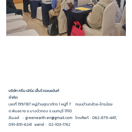
บริษัท กรีน เอิร์ธ เอ็นไวรอนเม้นท์
จำกัด
เลขที่ 199/187 หมู่บ้านคุณาภัทร 1 หมู่ที่ 7 ถนนบ้านกล้วย-ไทรน้อย
ต.พิมลราช อ.บางบัวทอง จ.นนทบุรี 11110
อีเมลล์ :
greenearth.en@gmail.com
โทรศัพท์ : 062-879-4411,
091-891-6241 แฟกซ์ : 02-103-1762