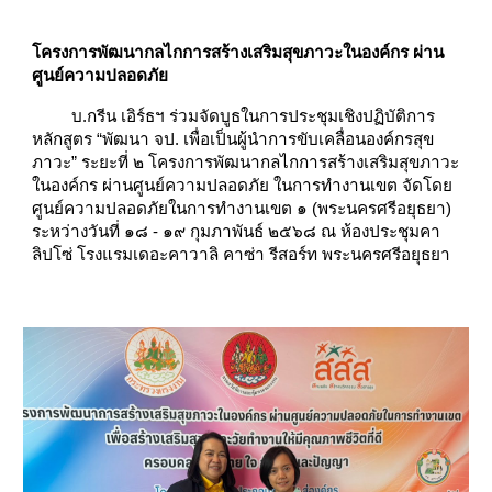
โครงการพัฒนากลไกการสร้างเสริมสุขภาวะในองค์กร ผ่าน
ศูนย์ความปลอดภัย
บ.กรีน เอิร์ธฯ ร่วมจัดบูธในการประชุมเชิงปฏิบัติการ
หลักสูตร “พัฒนา จป. เพื่อเป็นผู้นำการขับเคลื่อนองค์กรสุข
ภาวะ” ระยะที่ ๒ โครงการพัฒนากลไกการสร้างเสริมสุขภาวะ
ในองค์กร ผ่านศูนย์ความปลอดภัย ในการทํางานเขต จัดโดย
ศูนย์ความปลอดภัยในการทำงานเขต ๑ (พระนครศรีอยุธยา)
ระหว่างวันที่ ๑๘ - ๑๙ กุมภาพันธ์ ๒๕๖๘ ณ ห้องประชุมคา
ลิปโซ่ โรงแรมเดอะคาวาลิ คาซ่า รีสอร์ท พระนครศรีอยุธยา